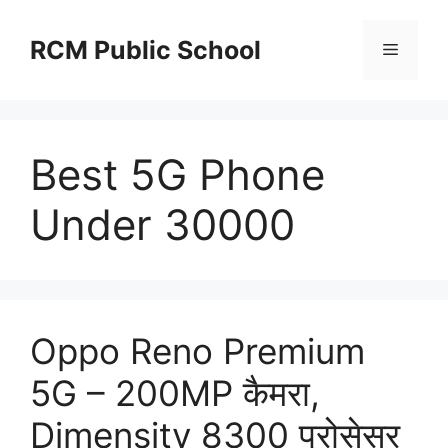
Skip
to
RCM Public School
Menu
content
Best 5G Phone
Under 30000
Oppo Reno Premium
5G – 200MP कैमरा,
Dimensity 8300 प्रोसेसर