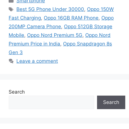
Smartphone
Tags
Best 5G Phone Under 30000
,
Oppo 150W
Fast Charging
,
Oppo 16GB RAM Phone
,
Oppo
200MP Camera Phone
,
Oppo 512GB Storage
Mobile
,
Oppo Nord Premium 5G
,
Oppo Nord
Premium Price in India
,
Oppo Snapdragon 8s
Gen 3
Leave a comment
Search
Search