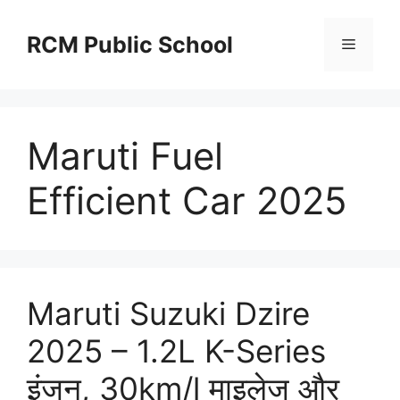
Skip
to
RCM Public School
Menu
content
Maruti Fuel
Efficient Car 2025
Maruti Suzuki Dzire
2025 – 1.2L K-Series
इंजन, 30km/l माइलेज और