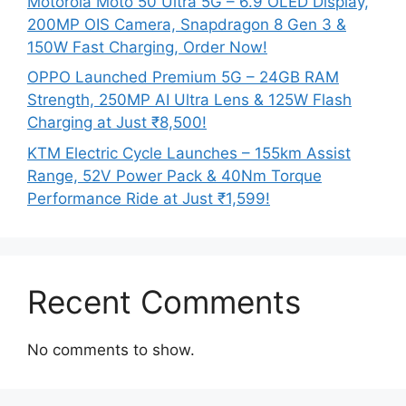
Motorola Moto 50 Ultra 5G – 6.9 OLED Display,
200MP OIS Camera, Snapdragon 8 Gen 3 &
150W Fast Charging, Order Now!
OPPO Launched Premium 5G – 24GB RAM
Strength, 250MP AI Ultra Lens & 125W Flash
Charging at Just ₹8,500!
KTM Electric Cycle Launches – 155km Assist
Range, 52V Power Pack & 40Nm Torque
Performance Ride at Just ₹1,599!
Recent Comments
No comments to show.